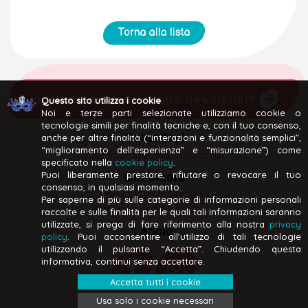
Torna alla lista
Vuoi iscriverti alla nostra newsletter?
Questo sito utilizza i cookie
Noi e terze parti selezionate utilizziamo cookie o
tecnologie simili per finalità tecniche e, con il tuo consenso,
Contattaci
anche per altre finalità (“interazioni e funzionalità semplici”,
“miglioramento dell'esperienza” e “misurazione”) come
info@carnevaledeiragazzi.it
specificato nella
cookie policy
.
Puoi liberamente prestare, rifiutare o revocare il tuo
Chi siamo
consenso, in qualsiasi momento.
Parrocchia di Sondrio
Per saperne di più sulle categorie di informazioni personali
Comune di Sondrio
raccolte e sulle finalità per le quali tali informazioni saranno
utilizzate, si prega di fare riferimento alla nostra
privacy
I social
policy
. Puoi acconsentire all’utilizzo di tali tecnologie
utilizzando il pulsante “Accetta”. Chiudendo questa
informativa, continui senza accettare.
Accetta tutti i cookie
Usa solo i cookie necessari