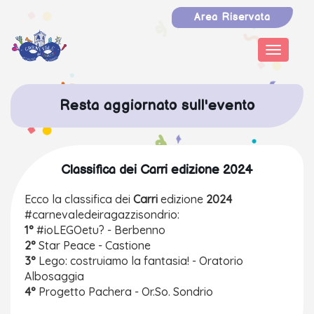
Area Riservata
Toggle
navigat
Resta aggiornato
sull'evento
Classifica dei Carri edizione 2024
Ecco la classifica dei
Carri
edizione
2024
#carnevaledeiragazzisondrio:
1°
#ioLEGOetu? - Berbenno
2°
Star Peace - Castione
3°
Lego: costruiamo la fantasia! - Oratorio
Albosaggia
4°
Progetto Pachera - Or.So. Sondrio